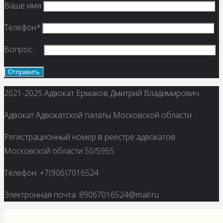
Ваше имя
Телефон*:
Вопрос:
Вернуться
2021-2025 Адвокат Ермаков Дмитрий Владимирович
наверх
Адвокат Адвокатской палаты Московской области
Регистрационный номер в реестре адвокатов
Московской области 50/5955.
Телефон: +7(906)7016524
Электронная почта: 89067016524@mail.ru