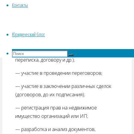
бизнеса
– одно из основных направлений
Контакты
деятельности адвоката в Люберцах
Ермакова Дмитрия Владимировича.
На мой взгляд, сегодня бизнес
Юридический блог
нуждается в следующих услугах:
— юридический анализ документов (деловая
Что
Поиск
переписка, договору и др.);
искать:
Поиск
— участие в проведении переговоров;
— участие в заключении различных сделок
(договоров, до их подписания);
— регистрация прав на недвижимое
имущество организаций или ИП;
— разработка и анализ документов,