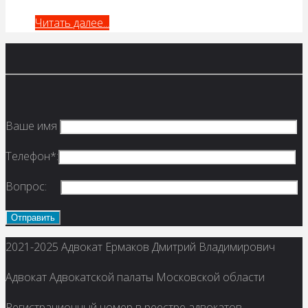
"А
Читать далее...
нужен
ли
мне
адвокат?"
Ваше имя
Телефон*:
Вопрос:
Вернуться
2021-2025 Адвокат Ермаков Дмитрий Владимирович
наверх
Адвокат Адвокатской палаты Московской области
Регистрационный номер в реестре адвокатов