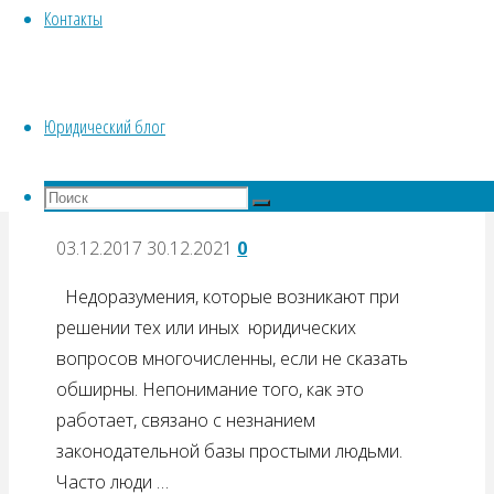
ЮРИСТОВ-
Контакты
РАЗВОДИЛ"
Истории из практики
А нужен ли мне
Юридический блог
адвокат?
Что
Поиск
искать:
Поиск
03.12.2017
30.12.2021
0
Недоразумения, которые возникают при
решении тех или иных юридических
вопросов многочисленны, если не сказать
обширны. Непонимание того, как это
работает, связано с незнанием
законодательной базы простыми людьми.
Часто люди …