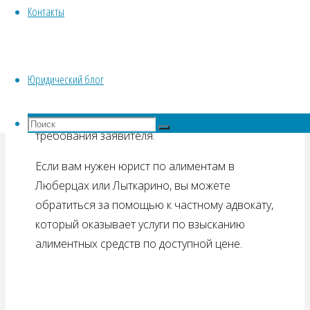
не желает платить алименты. Здесь опытный
Контакты
юрист по семейному праву проводит ряд
определенных действий. Ответчик в данном
случае тоже может прибегнуть к помощи
адвоката, который сможет оценить правовые
Юридический блог
риски, оформив отзыв на ходатайства истца с
перечислением доводов, опровергающие
Что
Поиск
требования заявителя.
искать:
Поиск
Если вам нужен юрист по алиментам в
Люберцах или Лыткарино, вы можете
обратиться за помощью к частному адвокату,
который оказывает услуги по взысканию
алиментных средств по доступной цене.