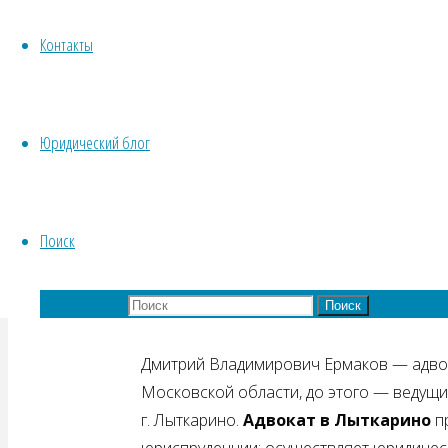
Контакты
В услугах юриста по наследству в Любе
и наследодатель, который готов, вопрек
избежать проблем, связанных с раздело
будет справедливо и правильно, по мне
Юридический блог
стороны вопроса, существует еще морал
неизбежен в том случае, если кто-то из
Поиск
К кому же обращатьс
Что искать:
Поиск
Дмитрий Владимирович Ермаков — адвока
Московской области, до этого — ведущий
г. Лыткарино.
Адвокат в Лыткарино
пр
юриспруденции: осуществляет юридичес