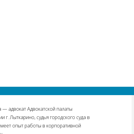
т право на наследование имущества, но
м имуществом. Этот поступок позволит
му юристу. В этом случае наследство
е преимущество: помимо материальной
гроза раскола, который будет
а — адвокат Адвокатской палаты
 г. Лыткарино, судья городского суда в
имеет опыт работы в корпоративной
у.