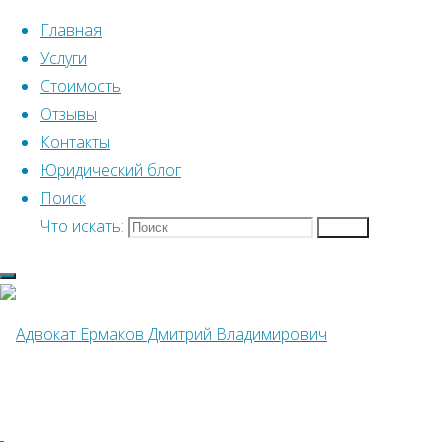
Перейти к содержимому
Главная
Услуги
Стоимость
Отзывы
Контакты
Юридический блог
Главная
Услуги
Юрист по наследству
Поиск
Что искать:
Поиск
Юрист по насле
Юрист по наследству
Адвокат