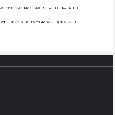
йствительными свидетельств о праве на
зрешении споров между наследниками в