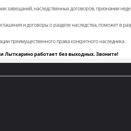
и завещаний, наследственных договоров, признании неде
глашения и договоры о разделе наследства, поможет в ра
ции преимущественного права конкретного наследника.
 и Лыткарино работает без выходных. Звоните!