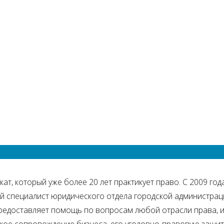
рцах и Лыткарино нуждаются не только люди, которые имею
и суевериям, будучи в полном здравии, распорядиться свои
м имущества, если человек обратится за помощью к опытно
нию наследодателя, распределено. Но это не единственно
ьно-этическая — сохранится целостность семьи, исчезнет у
 наследников захочет получить как можно больше.
я?
т, который уже более 20 лет практикует право. С 2009 год
 специалист юридического отдела городской администрации
едоставляет помощь по вопросам любой отрасли права, 
кое сопровождение бизнеса, его уголовно-правовую защит