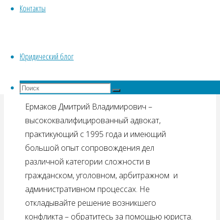
или иной ситуации, вам непременно
Контакты
понадобится консультация специалиста в
области юриспруденции. Жители поселка
Томилино могут обратиться за юридической
Юридический блог
консультацией опытного адвоката с
многолетним стажем работы Ермакову
Дмитрию Владимировичу.
Что
Поиск
искать:
Поиск
Ермаков Дмитрий Владимирович –
высококвалифицированный адвокат,
практикующий с 1995 года и имеющий
большой опыт сопровождения дел
различной категории сложности в
гражданском, уголовном, арбитражном и
административном процессах. Не
откладывайте решение возникшего
конфликта – обратитесь за помощью юриста.