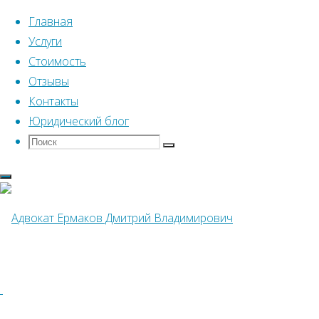
Главная
Услуги
Стоимость
Перейти
Отзывы
к
Главная
Контакты
Юридическая Консультация в Томилино
содержимому
Юридический блог
Поиск
Что
Юридическая
Поиск
искать:
Консультация в
Томилино
Адвокат
Ермаков