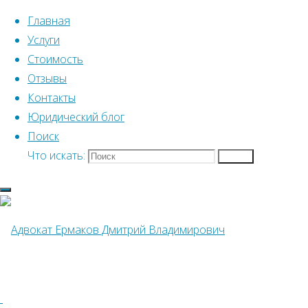
Перейти к содержимому
Главная
Услуги
Стоимость
Отзывы
Контакты
Юридический блог
Главная
Записи с метками "вступить в
Поиск
наслдедство"
Что искать:
Поиск
Метка:
вступить в
наслдедство
Адвокат