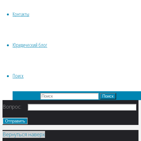
законом порядке. Такое имущество
может быть в …
Контакты
Читать далее...
"НАСЛЕДОВАНИЕ
ВЫМОРОЧНОГО ИМУЩЕСТВА"
Юридический блог
Поиск
Ваше имя
Телефон*:
Что искать:
Поиск
Вопрос:
Вернуться наверх