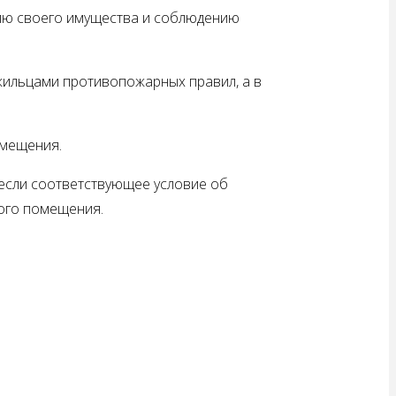
ию своего имущества и соблюдению
 жильцами противопожарных правил, а в
омещения.
 если соответствующее условие об
ого помещения.