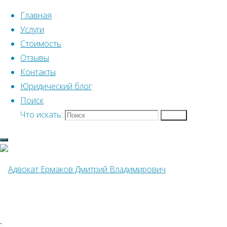
Перейти к содержимому
Главная
Услуги
Стоимость
Отзывы
Контакты
Юридический блог
Главная
Юридический блог Дмитрия Ер
Поиск
Что искать:
Поиск
Юридический блог Дмитрия Ермакова
КТО ВОЗМЕСТИ
ИЛИ КВАРТИРА
Адвокат