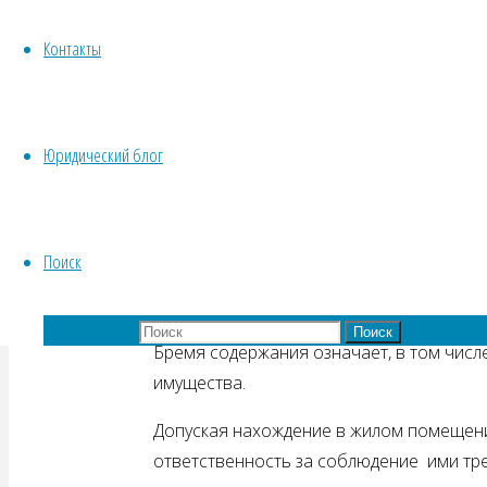
Пожар вызван отсутствием контроля со
Контакты
безопасности жильцами.
Пользование жилым помещением предпо
Из норм Жилищного кодекса РФ следует,
Юридический блог
числе бытовых электро-приборов).
Федеральный закон «О пожарной безопа
собственника жилого помещения.
Поиск
Согласно нормам Гражданского кодекса 
Что искать:
Поиск
Бремя содержания означает, в том числ
имущества.
Допуская нахождение в жилом помещении
ответственность за соблюдение ими тр