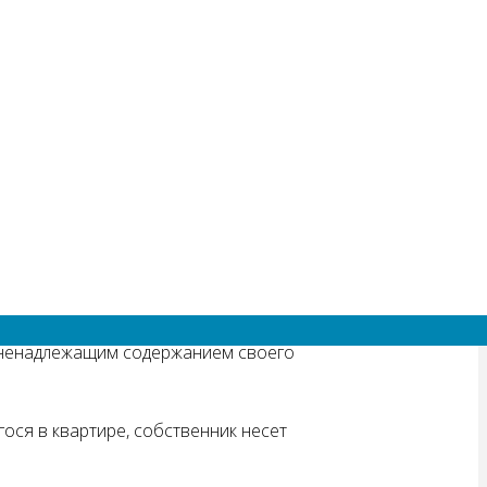
 оборудованием и соблюдением пожарной
его в надлежащем состоянии (в том
аний пожарной безопасности на
сли иное не предусмотрено договором.
й ненадлежащим содержанием своего
ося в квартире, собственник несет