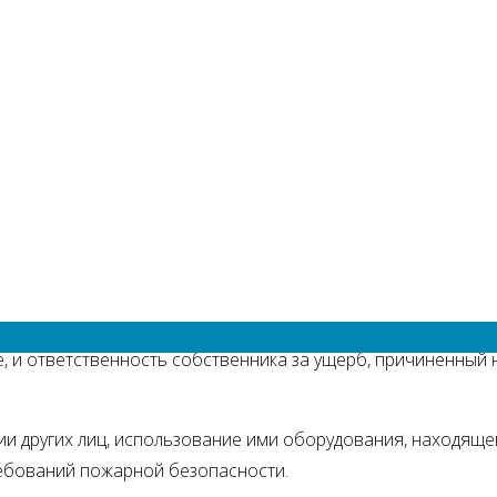
 стороны собственника: за квартирой, находящимся в ней
лагает соблюдение правил пожарной безопасности.
 что собственник жилого помещения обязан поддерживать 
сности» возлагает ответственность за нарушение требов
РФ бремя содержания имущества несёт его собственник, е
е, и ответственность собственника за ущерб, причиненны
 других лиц, использование ими оборудования, находящег
ебований пожарной безопасности.