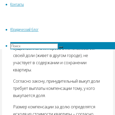
квартире. Б. принадлежит 58/100. Оставшиеся
Контакты
доли у других собственников – по 21/100 и
7/100 соответственно.
То есть, имеется ещё один собственник с
Юридический блог
долей в 7/100, однако иск был предъявлен
только к Г., так как он не имеет
Что
существенного интереса в использовании
Поиск
искать:
Поиск
своей доли (живет в другом городе); не
участвует в содержании и сохранении
квартиры.
Согласно закону, принудительный выкуп доли
требует выплаты компенсации тому, у кого
выкупается доля.
Размер компенсации за долю определятся
исходя из стоимости квартиры – согласно