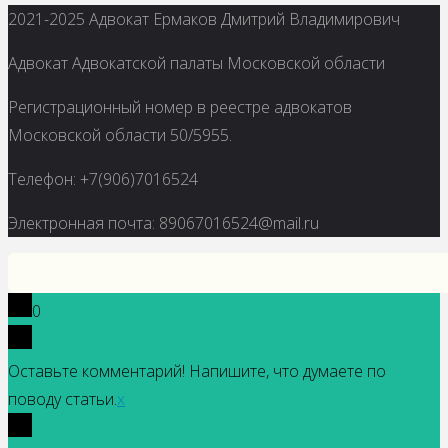
Вернуться
2021-2025 Адвокат Ермаков Дмитрий Владимирович
наверх
Адвокат Адвокатской палаты Московской области
Регистрационный номер в реестре адвокатов
Московской области 50/5955.
Телефон: +7(906)7016524
Электронная почта: 89067016524@mail.ru
0
Оставьте комментарий! Напишите, что думаете по
поводу статьи.
x